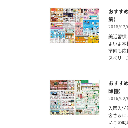
おすす
策）
2016/02/
美活習慣
よいよ本
準備も応
スベリー
おすす
除機）
2016/02/
入園入学
客さまに
いこの時