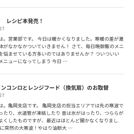
イ レシピ本発売！
27
は。営業部です。 今日は暖かくなりました。寒暖の差が激
体がなかなかついていきません！ さて、毎日晩御飯のメニ
を悩ませている方多いのではありませんか？ ついついい
メニューになってしまう 今日 …
インコンロとレンジフード（換気扇）のお取替
27
は。亀岡支店です。 亀岡支店の担当エリアでは先の寒波で
ったり、水道管が凍結したり 昔は氷がはったり、つららが
よくしたものですが、最近はほとんど聞かなくなりまし
こに突然の大寒波！やはり油断大 …