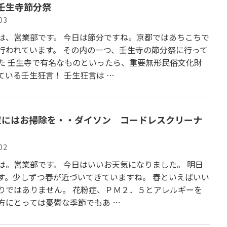
年壬生寺節分祭
03
は、営業部です。 今日は節分ですね。京都ではあちこちで
行われています。 その内の一つ、壬生寺の節分祭に行って
た 壬生寺で有名なものといったら、重要無形民俗文化財
ている壬生狂言！ 壬生狂言は …
策にはお掃除を・・ダイソン コードレスクリーナ
02
は。営業部です。 今日はいいお天気になりました。 明日
す。少しずつ春が近づいてきていますね。 春といえばいい
りではありません。 花粉症、ＰＭ２．５とアレルギーを
方にとっては憂鬱な季節でもあ …