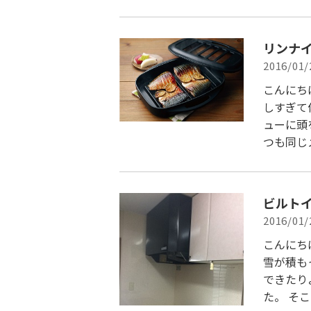
リンナ
2016/01/
こんにち
しすぎて
ューに頭
つも同じ
ビルト
2016/01/
こんにち
雪が積も
できたり
た。 そ