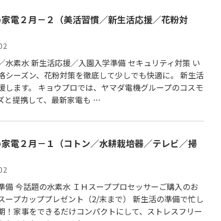
め家電２月－２（美活習慣／新生活応援／花粉対
02
／水素水 新生活応援／入園入学準備 セキュリティ対策 い
格シーズン、花粉対策を徹底して少しでも快適に。 新生活
援します。 キョウプロでは、ヤマダ電機グループのコスモ
ズと提携して、最新家電も …
め家電２月－１（コトン／水耕栽培器／テレビ／掃
02
準備 今話題の水素水 ＩＨスーププロセッサーご購入のお
スープカッププレゼント（2/末まで） 新生活の準備で忙し
期！家事をできるだけコンパクトにして、ストレスフリー