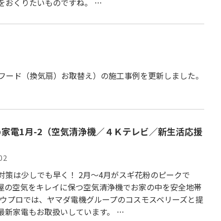
をおくりたいものですね。 …
フード（換気扇）お取替え）の施工事例を更新しました。
家電1月-2（空気清浄機／４Ｋテレビ／新生活応援
02
対策は少しでも早く！ 2月～4月がスギ花粉のピークで
屋の空気をキレイに保つ空気清浄機でお家の中を安全地帯
ョウプロでは、ヤマダ電機グループのコスモスベリーズと提
最新家電もお取扱いしています。 …