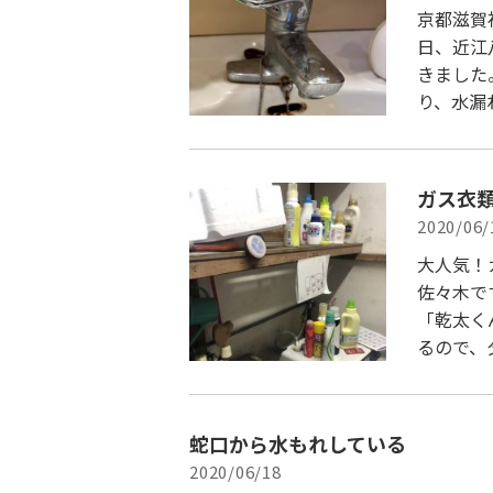
京都滋賀
日、近江
きました
り、水漏
ガス衣
2020/06/
大人気！
佐々木で
「乾太くん
るので、
蛇口から水もれしている
2020/06/18