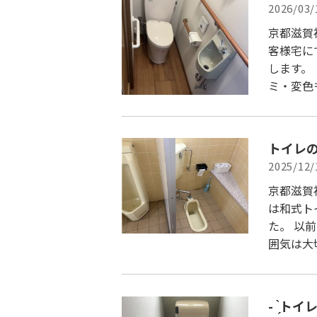
2026/03/
京都滋賀
客様宅に
します。
ミ・変色
トイレ
2025/12/
京都滋賀
は和式ト
た。 以
囲気は大
- ̀͏̗トイ