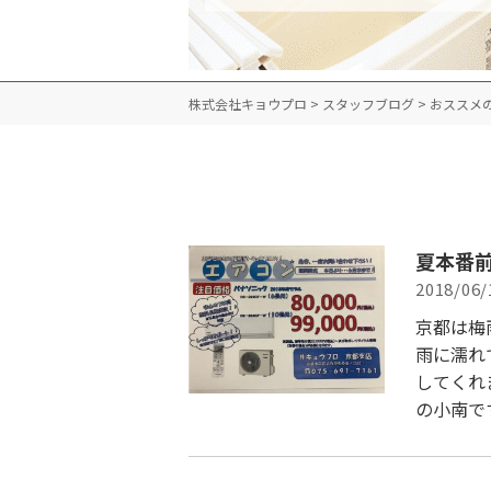
株式会社キョウプロ
>
スタッフブログ
>
おススメ
夏本番
2018/06/
京都は梅
雨に濡れ
してくれ
の小南で