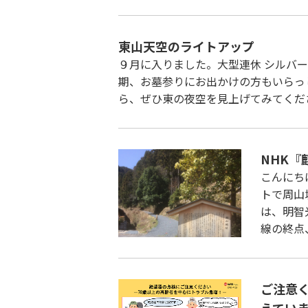
東山天空のライトアップ
９月に入りました。大型連休 シルバ
期、お墓参りにお出かけの方もいらっ
ら、ぜひ東の夜空を見上げてみてくださ
NHK
こんにち
トで周山
は、明智
線の終点
ご注意