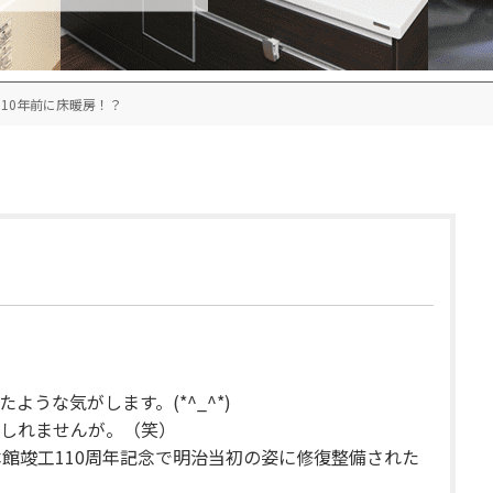
110年前に床暖房！？
うな気がします。(*^_^*)
しれませんが。（笑）
旧本館竣工110周年記念で明治当初の姿に修復整備された