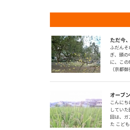
ただ今、
ふだんそ
ぎ、頭の
に、この
（京都御
オーブ
こんにち
していた
回は、ガ
た こど