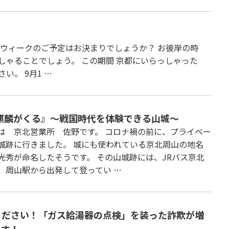
ーウィークのご予定はお決まりでしょうか？ お彼岸の時
しゃることでしょう。 この期間 京都にいらっしゃった
い。 9月1 …
『麒麟がくる』～戦国時代を体験できる山城～
は 京北営業所 佐野です。 コロナ禍の前に、プライベー
城跡に行きました。 城にも使われている京北周山の地名
光秀が命名したそうです。 その山城跡には、JRバス京北
、周山駅から出発して登ってい …
ください！「ガス給湯器の点検」を装った詐欺が増