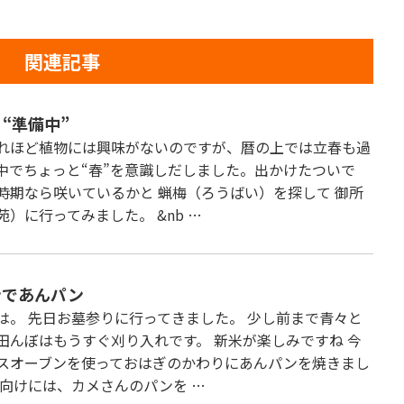
関連記事
“準備中”
れほど植物には興味がないのですが、暦の上では立春も過
中でちょっと“春”を意識しだしました。出かけたついで
時期なら咲いているかと 蝋梅（ろうばい）を探して 御所
苑）に行ってみました。 &nb …
ンであんパン
は。 先日お墓参りに行ってきました。 少し前まで青々と
田んぼはもうすぐ刈り入れです。 新米が楽しみですね 今
スオーブンを使っておはぎのかわりにあんパンを焼きまし
も向けには、カメさんのパンを …