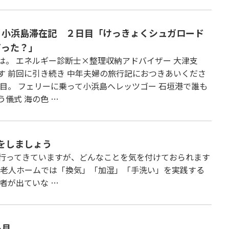
・小浜島滞在記 ２日目「けっきょくシュガロード
だった？」
は。 エネルギー診断士×整理収納アドバイザー 大津支
す 前回に引き続き 中年夫婦の旅行記におつきあいくださ
日目。 フェリーに乗って小浜島へレッツゴー 石垣港で誰も
う儀式 海の色 …
をしましょう
行ってきていますが、どんなことを気を付けておられます
る老人ホームでは「換気」「加湿」「手洗い」を実践する
者が出ていな …
名月