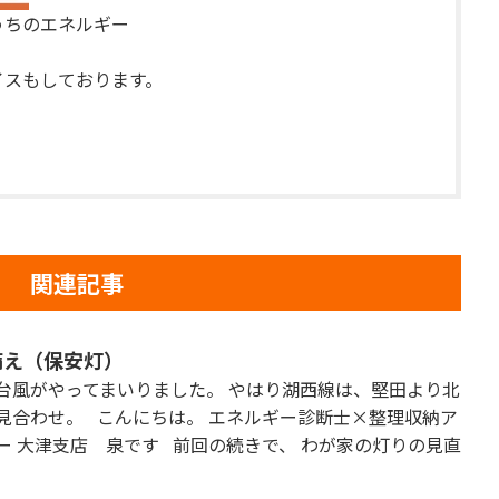
おうちのエネルギー
イスもしております。
関連記事
備え（保安灯）
台風がやってまいりました。 やはり湖西線は、堅田より北
見合わせ。 こんにちは。 エネルギー診断士×整理収納ア
ー 大津支店 泉です 前回の続きで、 わが家の灯りの見直