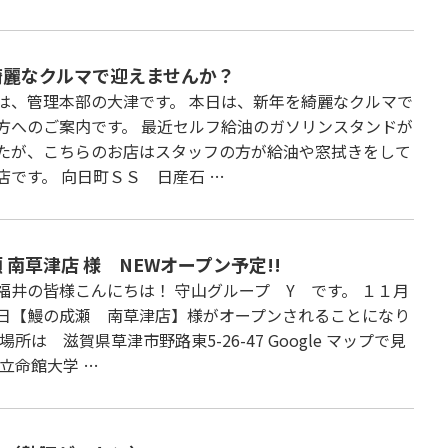
綺麗なクルマで迎えませんか？
は、管理本部の大津です。 本日は、新年を綺麗なクルマで
方へのご案内です。 最近セルフ給油のガソリンスタンドが
たが、こちらのお店はスタッフの方が給油や窓拭きをして
店です。 向日町ＳＳ 日産石 …
 南草津店 様 NEWオープン予定!!
福井の皆様こんにちは！ 守山グループ Y です。 １１月
日【鰻の成瀬 南草津店】様がオープンされることになり
場所は 滋賀県草津市野路東5-26-47 Google マップで見
に立命館大学 …