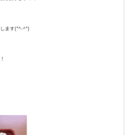
す(*^-^*)
！