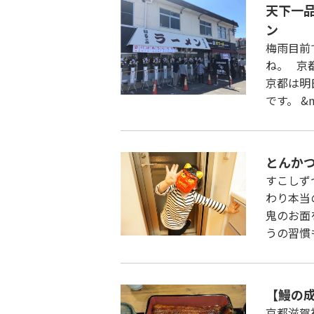
天下一品
ン
梅雨目前
ね。 京
京都は明
です。 &n
とんか
すこしず
わり本当
鬼のお面
うの習慣
【鰻の成
京都滋賀