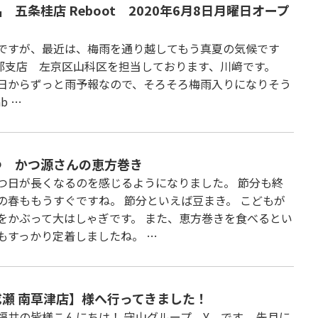
 五条桂店 Reboot 2020年6月8日月曜日オープ
ですが、最近は、梅雨を通り越してもう真夏の気候です
都支店 左京区山科区を担当しております、川﨑です。
日からずっと雨予報なので、そろそろ梅雨入りになりそう
b …
つ かつ源さんの恵方巻き
つ日が長くなるのを感じるようになりました。 節分も終
の春ももうすぐですね。 節分といえば豆まき。 こどもが
をかぶって大はしゃぎです。 また、恵方巻きを食べるとい
もすっかり定着しましたね。 …
瀬 南草津店】様へ行ってきました！
福井の皆様こんにちは！ 守山グループ Y です。 先月に