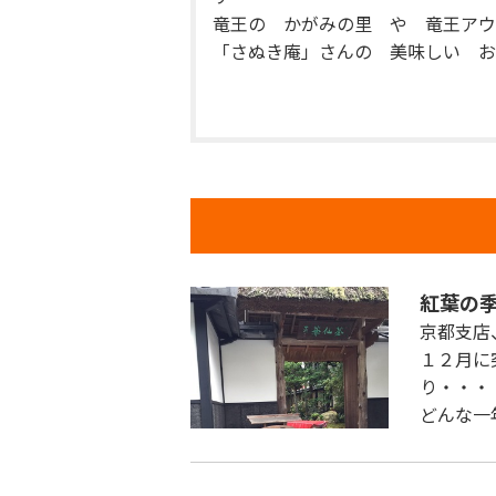
竜王の かがみの里 や 竜王アウ
「さぬき庵」さんの 美味しい お
紅葉の
京都支店
１２月に
り・・・
どんな一