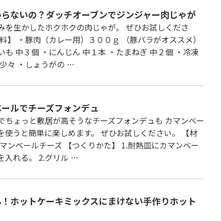
いらないの？ダッチオーブンでジンジャー肉じゃが
みを生かしたホクホクの肉じゃが。 ぜひお試しくださ
材料】 ・豚肉（カレー用）３００ｇ （豚バラがオススメ）
いも 中３個 ・にんじん 中１本 ・たまねぎ 中２個 ・冷凍
少々 ・しょうがの …
ベールでチーズフォンデュ
でちょっと敷居が高そうなチーズフォンデュも カマンベー
を使うと簡単に楽しめます。 ぜひお試しください。 【材
カマンベールチーズ 【つくりかた】 1.耐熱皿にカマンベー
入れる。 2.グリル …
ん！ホットケーキミックスにまけない手作りホット