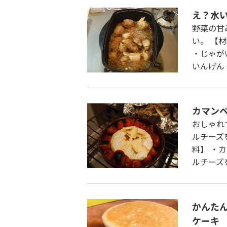
え？水
野菜の甘
い。 【
・じゃが
いんげん 
カマン
おしゃれ
ルチーズ
料】 ・
ルチーズを
かんた
ケーキ