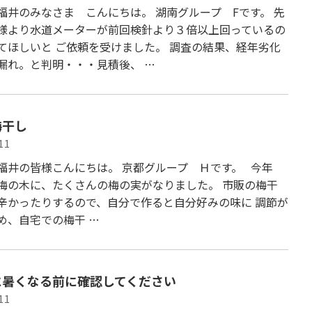
福井のみなさま こんにちは。 湖南グループ Fです。 先
様より水道メーターが前回検針より３倍以上回っているの
てほしいと ご依頼を受けました。 調査の結果、経年劣化
漏れ。と判明・・・見積後、 …
梅干し
11
福井の皆様こんにちは。 京都グループ Ｈです。 今年
梅の木に、たくさんの梅の実がなりました。 市販の梅干
辛かったりするので、自分で作ると自分好みの味に 調節が
め、自宅での梅干 …
に暑くなる前に確認してください
11