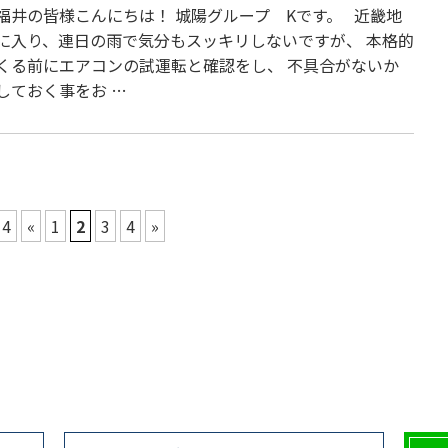
福井の皆様こんにちは！ 城陽グループ Kです。 近畿地
に入り、連日の雨で気分もスッキリしないですが、 本格的
くる前にエアコンの試運転と確認をし、 不具合がないか
しておく事をお …
 4
«
1
2
3
4
»