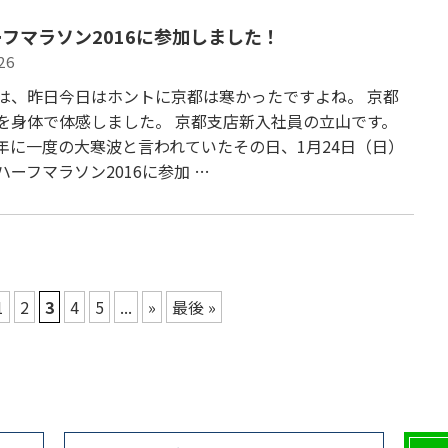
フマラソン2016に参加しました！
26
は、昨日今日はホントに京都は寒かったですよね。 京都
を身体で体感しました。 京都支店新入社員の立山です。
年に一度の大寒波と言われていたその日、1月24日（日）
ハーフマラソン2016に参加 …
1
2
3
4
5
...
»
最後 »