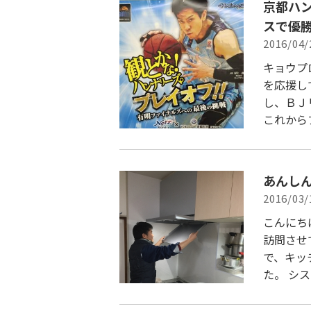
京都ハ
スで優
2016/04/
キョウプ
を応援し
し、ＢＪ
これから
あんし
2016/03/
こんにち
訪問させ
で、キッ
た。 シ