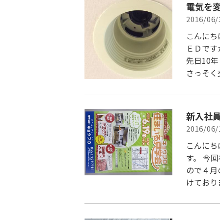
電気を
2016/06/
こんにち
ＥＤです
先日10
さっそく
新入社
2016/06/
こんにち
す。 今
ので４月
けており