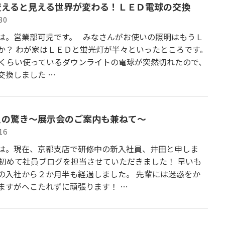
変えると見える世界が変わる！ＬＥＤ電球の交換
30
は。営業部可児です。 みなさんがお使いの照明はもうＬ
か？ わが家はＬＥＤと蛍光灯が半々といったところです。
年くらい使っているダウンライトの電球が突然切れたので、
交換しました …
員の驚き～展示会のご案内も兼ねて～
16
は。現在、京都支店で研修中の新入社員、井田と申しま
回初めて社員ブログを担当させていただきました！ 早いも
の入社から２か月半も経過しました。 先輩には迷惑をか
ますがへこたれずに頑張ります！ …