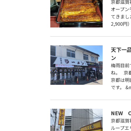
京都滋賀
オープン
てきまし
2,900
天下一品
ン
梅雨目前
ね。 京
京都は明
です。 &n
NEW 
京都滋賀
ループエ