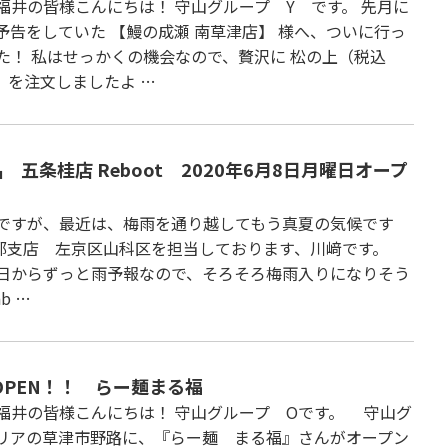
福井の皆様こんにちは！ 守山グループ Y です。 先月に
予告をしていた 【鰻の成瀬 南草津店】 様へ、ついに行っ
た！ 私はせっかくの機会なので、贅沢に 松の上（税込
円） を注文しましたよ …
 五条桂店 Reboot 2020年6月8日月曜日オープ
ですが、最近は、梅雨を通り越してもう真夏の気候です
都支店 左京区山科区を担当しております、川﨑です。
日からずっと雨予報なので、そろそろ梅雨入りになりそう
b …
OPEN！！ らー麺まる福
福井の皆様こんにちは！ 守山グループ Oです。 守山グ
リアの草津市野路に、『らー麺 まる福』さんがオープン