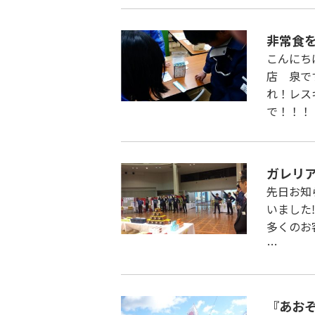
非常食
こんにち
店 泉で
れ！レス
で！！！
ガレリ
先日お知
いました
多くのお
…
『あお