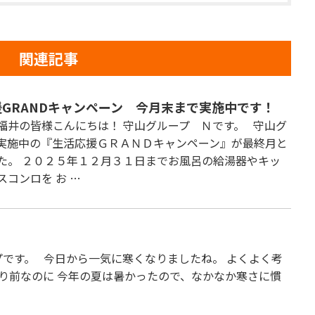
関連記事
GRANDキャンペーン 今月末まで実施中です！
福井の皆様こんにちは！ 守山グループ Ｎです。 守山グ
実施中の『生活応援ＧＲＡＮＤキャンペーン』が最終月と
た。 ２０２５年１２月３１日までお風呂の給湯器やキッ
スコンロを お …
プです。 今日から一気に寒くなりましたね。 よくよく考
たり前なのに 今年の夏は暑かったので、なかなか寒さに慣