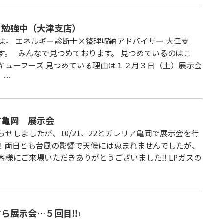
を勉強中（大津支店）
は。 エネルギー診断士×整理収納アドバイザー 大津支
す。 みんなで見つめております。 見つめているのはこ
キューフーズ 見つめている理由は１２月３日（土）展示会
 …
ア亀岡 展示会
らせしましたが、10/21、22とガレリア亀岡で展示会を行
‼ 両日とも台風の影響で天候には恵まれませんでしたが、
客様にご来場いただきありがとうございました‼ LPガスの
ぞら展示会…５回目‼』