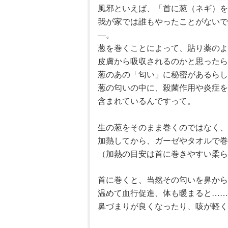
風邪といえば、「首に葱（
我が家では誰もやったことがないで
―。
葱を巻くことによって、貼り薬の
皮膚から吸収されるのかと思ったら
葱のあの「匂い」に秘密があるらし
葱の匂いの中に、殺菌作用や炎症を
含まれているんですって。
生の葱をそのまま巻くのではなく、
加熱
してから、
ガーゼやタオルで巻
（加熱の目安は首に巻きやすい柔ら
首に巻くと、当然その匂いを鼻から
温めて血行促進、体も暖まると……
鼻づまりが良くなったり、咳が軽く