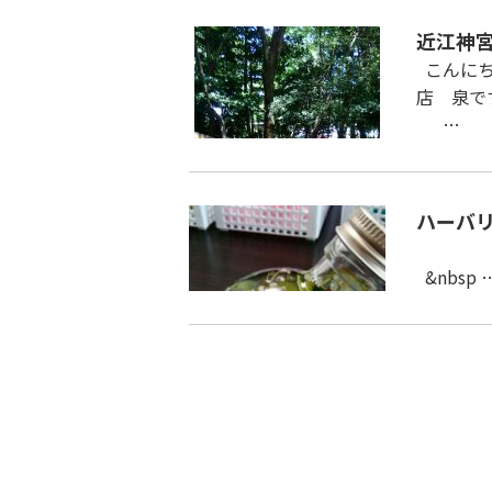
近江神
こんにち
店 泉で
…
ハーバ
ハーバ
&nbsp 