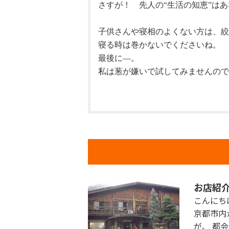
さすが！ 先人の“生活の知恵”は
子供さんや寝相のよくない方は、絞
寝る時は巻かないでくださいね。
最後に―。
私は葱が嫌いで試してみませんので
お店紹
こんにち
京都市内
が、 都