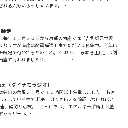
される人もいらっしゃいます。 …
よ師走
に毎年１１月３０日から京都の南座では「吉例顔見世興
まりますが南座は耐震補強工事でただいま休館中。今年は
舞練場で行われるとのこと。とはいえ「まねき上げ」は例
り南座で行われましたね。 …
備え（ダイナモラジオ）
は先日の台風２１号で １２時間以上停電しました。 お客
しをしている中で 私も、灯りの備えを確認しなければと
早速、確認と点検。 こんにちは。 エネルギー診断士×整
ドバイザー 大 …