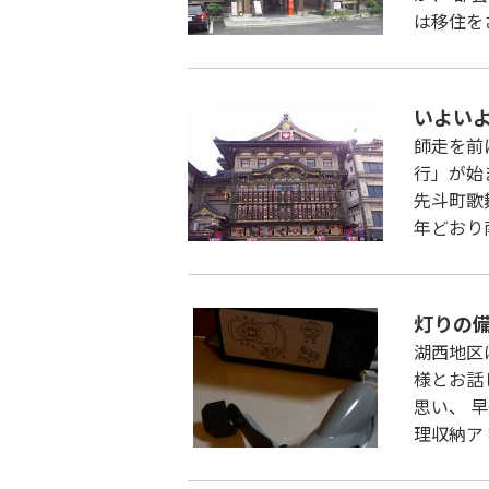
は移住を
いよい
師走を前
行」が始
先斗町歌
年どお
灯りの
湖西地区
様とお話
思い、 
理収納ア