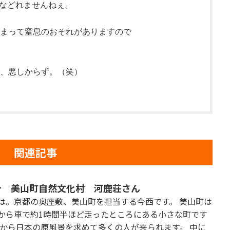
あなどれませんねぇ。
まって窒息のおそれがありますので
、悪しからず。（笑）
関連記事
介 美山町自然文化村 河鹿荘さん
は。京都の奥座敷、美山町を担当する今西です。 美山町は
から車で約1時間半ほど走ったところにある小さな町です
会から日本の原風景を求めて多くの人が来られます。 中に