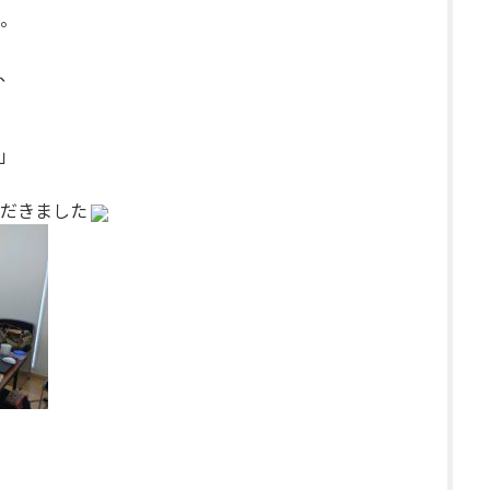
。
、
」
だきました