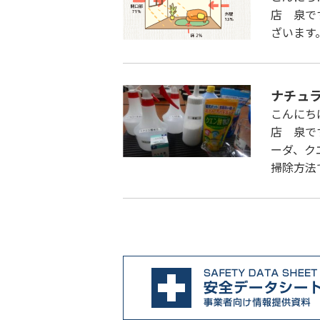
店 泉で
ざいます
ナチュ
こんにち
店 泉で
ーダ、ク
掃除方法で