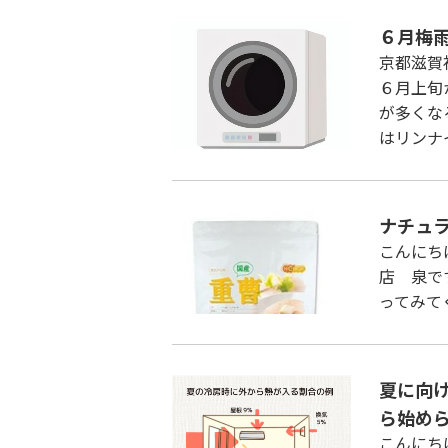
６月梅
京都滋賀
６月上旬
が多くな
はリンナ
ナチュ
こんにち
店 泉で
ってみて
夏に向
ら始め
こんにち