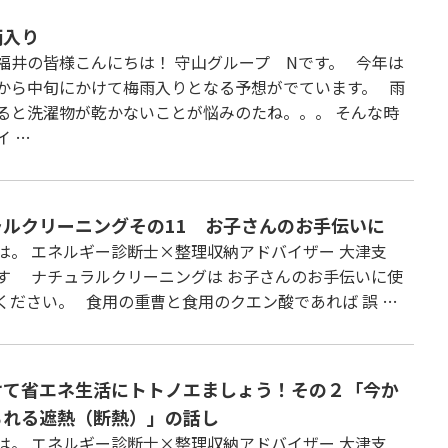
雨入り
福井の皆様こんにちは！ 守山グループ Nです。 今年は
から中旬にかけて梅雨入りとなる予想がでています。 雨
ると洗濯物が乾かないことが悩みのたね。。。 そんな時
イ …
ラルクリーニングその11 お子さんのお手伝いに
は。 エネルギー診断士×整理収納アドバイザー 大津支
す ナチュラルクリーニングは お子さんのお手伝いに使
ください。 食用の重曹と食用のクエン酸であれば 誤 …
けて省エネ生活にトトノエましょう！その２「今か
られる遮熱（断熱）」の話し
は。 エネルギー診断士×整理収納アドバイザー 大津支