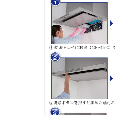
① 給湯トレイにお湯（40～45℃
②洗浄ボタンを押すと集めた油汚れ