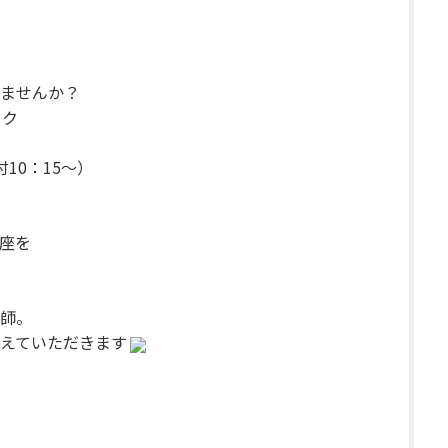
ませんか？
ック
付10：15～）
講座を
師。
えていただきます