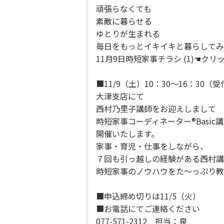
頑張らなくても
素敵に暮らせる
ゆとりが生まれる
毎日をもっとイキイキと暮らしてみ
11月9日時短家事チラシ (1)
☚クリ
■11/9（土）10：30～16：30（受
大津支店にて
西村乃里子講師をお迎えしまして
時短家事コーディネーター®Basic
開催いたします。
家事・育児・仕事をしながら、
７回も引っ越しの経験がある西村講
時短家事のノウハウをた～っぷり教
■申込締め切りは11/5（火）
■お電話にてご連絡ください
077-571-2312 担当：泉