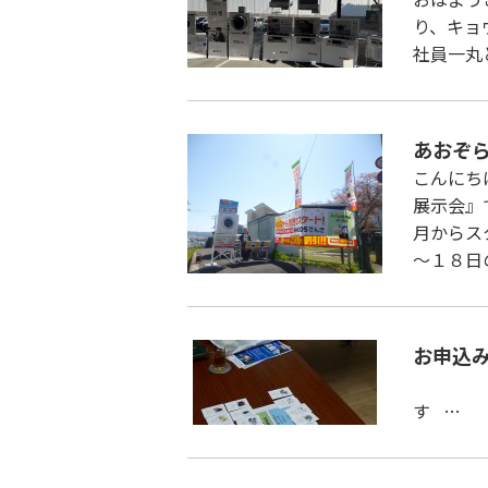
り、キョ
社員一丸
あおぞ
こんにち
展示会』
月からス
～１８日
お申込
こんに
す …