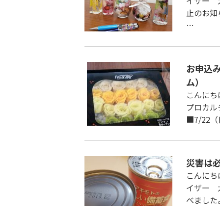
イザー 
止のお知
…
お申込
ム）
こんにち
プロカル
■7/2
災害は
こんにち
イザー 
べました