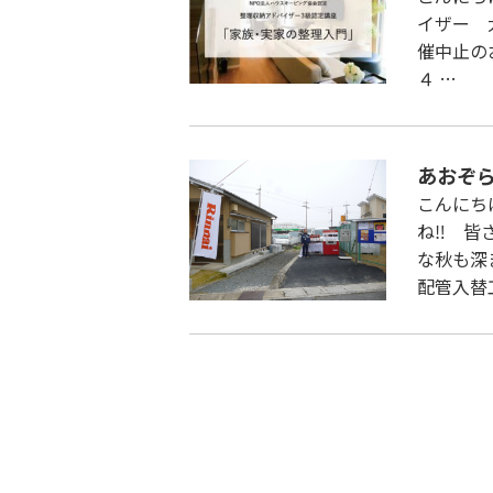
イザー 
催中止の
４ …
あおぞ
こんにち
ね‼ 皆
な秋も深
配管入替