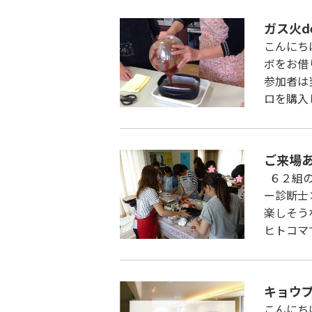
ガス火d
こんにち
ボをお借
参加者は
ロを購入
ご来場
６２組の
ー診断士
楽しそう
ヒトコマ
キョウ
こんにち