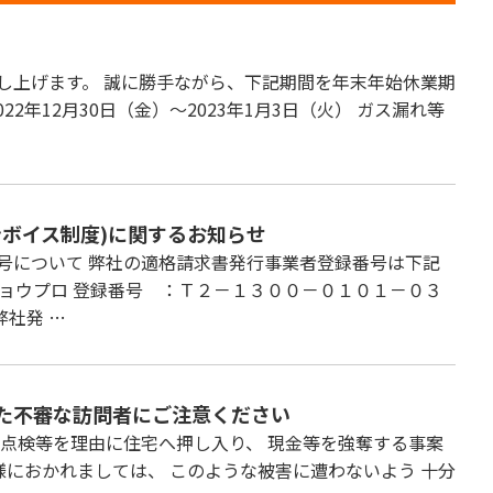
し上げます。 誠に勝手ながら、下記期間を年末年始休業期
22年12月30日（金）～2023年1月3日（火） ガス漏れ等
ンボイス制度)に関するお知らせ
号について 弊社の適格請求書発行事業者登録番号は下記
ウプロ 登録番号 ：Ｔ２－１３００－０１０１－０３
弊社発 …
た不審な訪問者にご注意ください
定点検等を理由に住宅へ押し入り、 現金等を強奪する事案
におかれましては、 このような被害に遭わないよう 十分