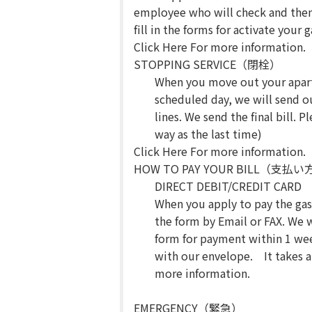
employee who will check and then 
fill in the forms for activate your 
Click Here For more information.
STOPPING SERVICE（閉栓）
When you move out your apartm
scheduled day, we will send o
lines. We send the final bill.
way as the last time)
Click Here For more information.
HOW TO PAY YOUR BILL（支払
DIRECT DEBIT/CREDIT CARD
When you apply to pay the gas b
the form by Email or FAX. We w
form for payment within 1 week
with our envelope. It takes 
more information.
EMERGENCY（緊急）