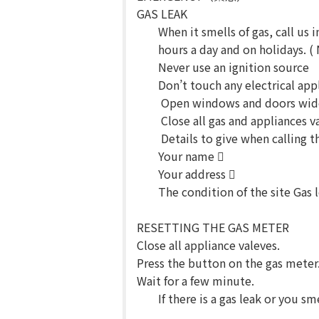
GAS LEAK
When it smells of gas, call us
hours a day and on holidays. (
Never use an ignition source
Don’t touch any electrical app
Open windows and doors wide 
Close all gas and appliances va
Details to give when calling 
Your name 
Your address 
The condition of the site Gas
RESETTING THE GAS METER
Close all appliance valeves.
Press the button on the gas meter
Wait for a few minute.
If there is a gas leak or you s