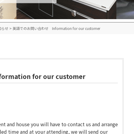
知らせ
>
英語でのお問い合わせ Information for our customer
tion for our customer
t and house you will have to contact us and arrange
led time and at your attending, we will send our