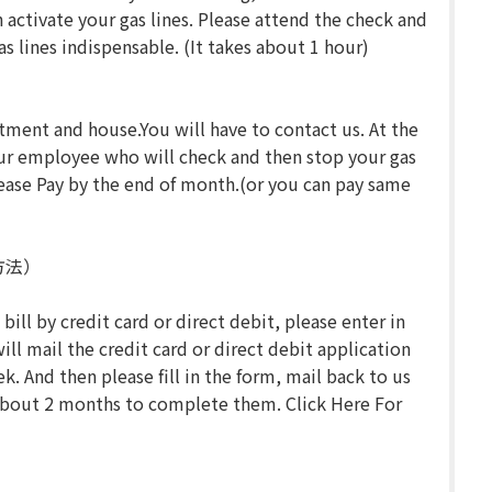
activate your gas lines. Please attend the check and
gas lines indispensable. (It takes about 1 hour)
ent and house.You will have to contact us. At the
ur employee who will check and then stop your gas
 Please Pay by the end of month.(or you can pay same
い方法）
ill by credit card or direct debit, please enter in
ill mail the credit card or direct debit application
. And then please fill in the form, mail back to us
about 2 months to complete them. Click Here For