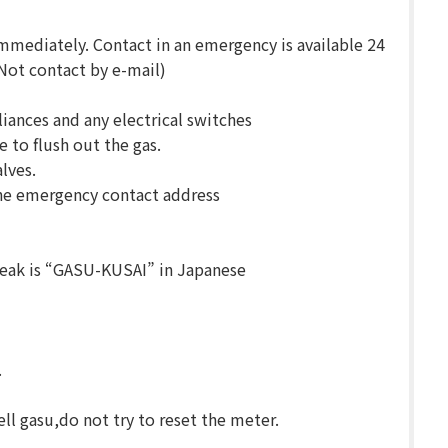
 immediately. Contact in an emergency is available 24
 Not contact by e-mail)
liances and any electrical switches
to flush out the gas.
lves.
the emergency contact address
 leak is “GASU-KUSAI” in Japanese
.
mell gasu,do not try to reset the meter.