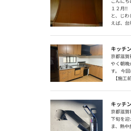
こんにち
１２月‼
と、じわ
えば、台
キッチ
京都滋賀
やく朝晩
す。 今
【施工前】
キッチ
京都滋賀
下旬を迎
ま、熱中