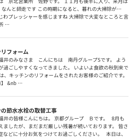
は 京北営業所 佐野です。 １１月も後半に入り、来月は
 なんと師走です この時期になると、暮れの大掃除が…
じわプレッシャーを感じますね 大掃除で大変なところと言
所 …
ンリフォーム
福井のみなさま こんにちは 南丹グループSです。 よう
が過ごしやすくなってきました。 いよいよ食欲の秋到来で
回は、キッチンのリフォームをされたお客様のご紹介です。
 &nb …
ンの節水水栓の取替工事
福井の皆様こんにちは。 京都グループ Ｂです。 8月も
えましたが、まだまだ厳しい残暑が続いております。 皆さ
症などに十分お気をつけてお過ごしください。 本日は、