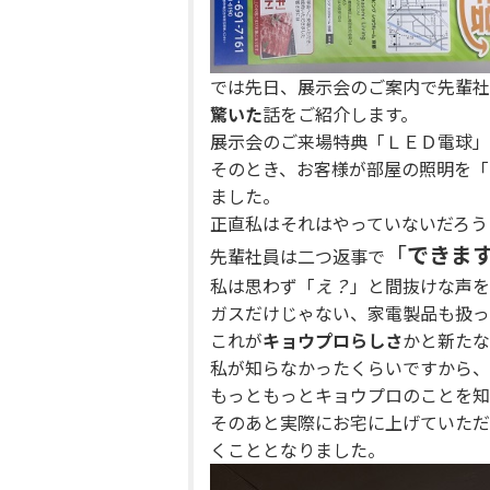
では先日、展示会のご案内で先輩社
驚いた
話をご紹介します。
展示会のご来場特典「ＬＥＤ電球」
そのとき、お客様が部屋の照明を「
ました。
正直私はそれはやっていないだろう
「
できま
先輩社員は二つ返事で
私は思わず「
え？
」と間抜けな声を
ガスだけじゃない、家電製品も扱っ
これが
キョウプロらしさ
かと新たな
私が知らなかったくらいですから、
もっともっとキョウプロのことを知
そのあと実際にお宅に上げていただ
くこととなりました。