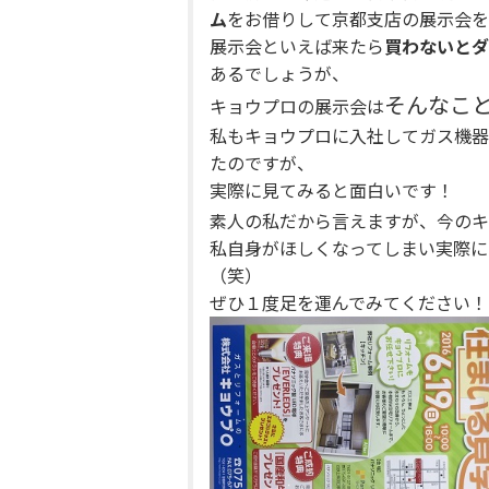
ム
をお借りして
京都支店
の展示会を
展示会といえば来たら
買わないとダ
あるでしょうが、
そんなこ
キョウプロの展示会は
私もキョウプロに入社してガス機器
たのですが、
実際に見てみると面白いです！
素人の私だから言えますが、今のキ
私自身がほしくなってしまい実際に
（笑）
ぜひ１度足を運んでみてください！