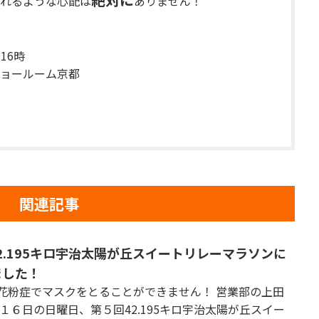
れるような心配は
ありません！
16時
ョールーム京都
関連記事
42.195キロ宇治太陽が丘スイートリレーマラソンに
ました！
花粉症でマスクをとることができません！ 営業部の上田
月１６日の日曜日、第５回42.195キロ宇治太陽が丘スイー