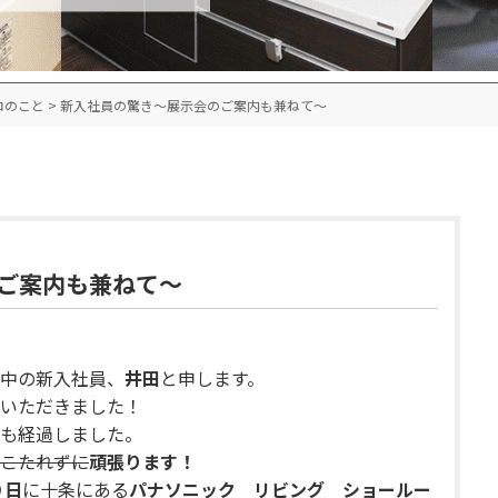
ロのこと
>
新入社員の驚き～展示会のご案内も兼ねて～
ご案内も兼ねて～
中の新入社員、
井田
と申します。
いただきました！
も経過しました。
こたれずに
頑張ります！
９日
に
十条
にある
パナソニック リビング ショールー