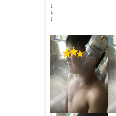
↓
↓
↓