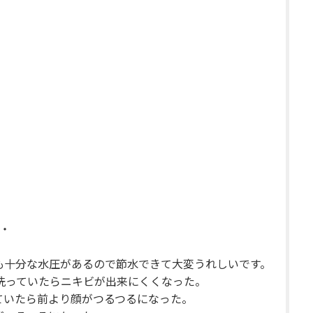
・
も十分な水圧があるので節水できて大変うれしいです。
洗っていたらニキビが出来にくくなった。
ていたら前より顔がつるつるになった。