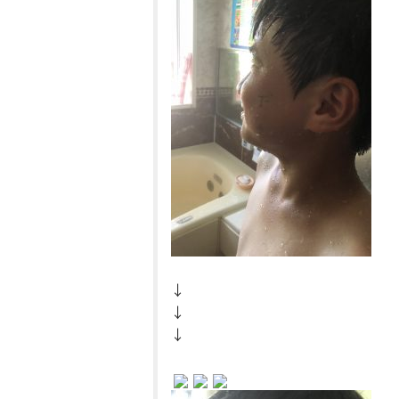
↓
↓
↓