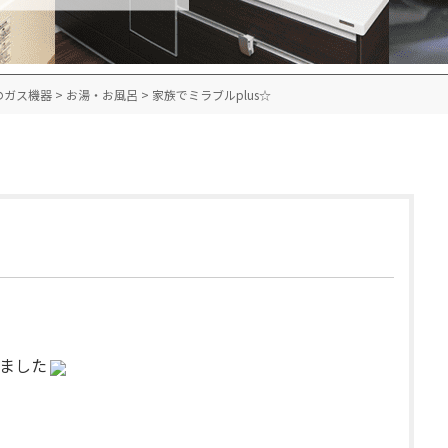
のガス機器
>
お湯・お風呂
>
家族でミラブルplus☆
きました