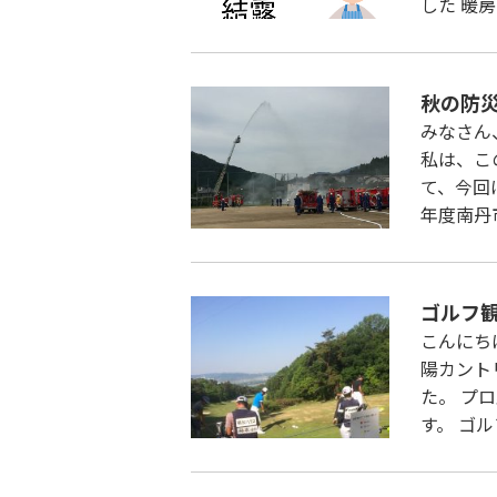
した 暖
秋の防
みなさん
私は、こ
て、今回
年度南丹
ゴルフ
こんにち
陽カント
た。 プ
す。 ゴ