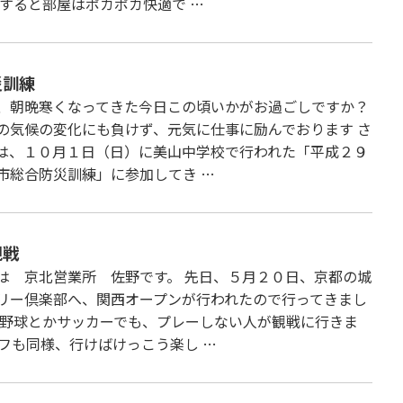
房すると部屋はポカポカ快適で …
災訓練
、朝晩寒くなってきた今日この頃いかがお過ごしですか？
の気候の変化にも負けず、元気に仕事に励んでおります さ
は、１０月１日（日）に美山中学校で行われた「平成２９
市総合防災訓練」に参加してき …
観戦
は 京北営業所 佐野です。 先日、５月２０日、京都の城
リー倶楽部へ、関西オープンが行われたので行ってきまし
ロ野球とかサッカーでも、プレーしない人が観戦に行きま
ルフも同様、行けばけっこう楽し …