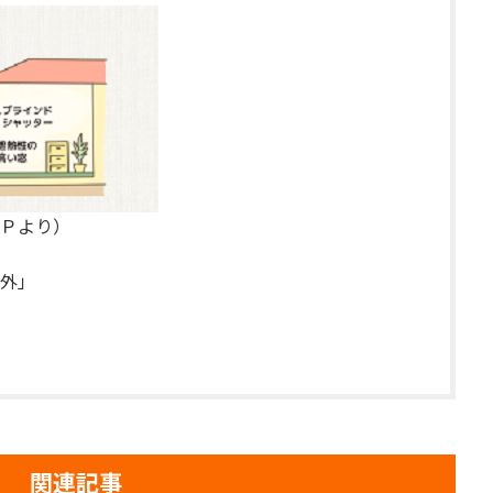
Ｐより）
外」
関連記事