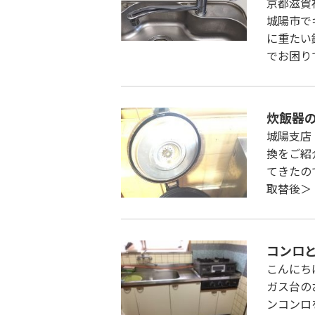
京都滋賀
城陽市で
に重たい
でお困り
炊飯器
城陽支店
換をご紹
てきたの
取替後＞
コンロ
こんにち
ガス台の
ンコンロ