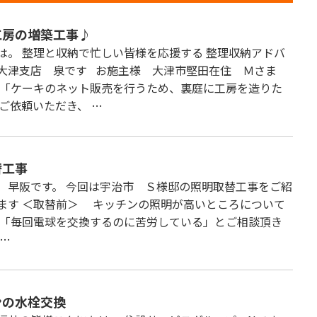
工房の増築工事♪
は。 整理と収納で忙しい皆様を応援する 整理収納アドバ
大津支店 泉です お施主様 大津市堅田在住 Ｍさま
 「ケーキのネット販売を行うため、裏庭に工房を造りた
、ご依頼いただき、 …
替工事
 早阪です。 今回は宇治市 Ｓ様邸の照明取替工事をご紹
ます ＜取替前＞ キッチンの照明が高いところについて
 「毎回電球を交換するのに苦労している」とご相談頂き
 …
ンの水栓交換