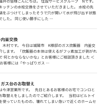
福井の皆様こんにちは。 住設サービスグループ Nです。
キッチンの水栓交換をさせていただきました。 水栓の先
鍋をぶつけてしまったそうで穴が開いて水が飛び出す状態
でした。 同じ使い勝手にした …
の内釜交換
 木村です。 今日は城陽市 K様邸のガス炊飯器 内釜交
介します。 「炊飯器の本体は使えるがフッ素加工が剥がれ
で 何とかならないかな」とお客様にご相談頂きました ＜
 お客様には「やっぱりガス …
とガス台のお取替え
は今津営業所です。 先日とあるお客様のお宅でコンロと
お取替えをしましたのでご紹介します。 当初はビルトイ
を使っていたものの、壊れてしまい急いで近くのホームセ