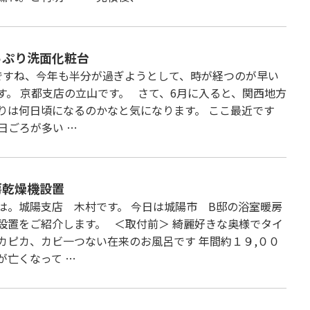
っぷり洗面化粧台
ですね、今年も半分が過ぎようとして、時が経つのが早い
す。 京都支店の立山です。 さて、6月に入ると、関西地方
りは何日頃になるのかなと気になります。 ここ最近です
4日ごろが多い …
房乾燥機設置
は。城陽支店 木村です。 今日は城陽市 B邸の浴室暖房
設置をご紹介します。 ＜取付前＞ 綺麗好きな奥様でタイ
カピカ、カビ一つない在来のお風呂です 年間約１９,００
が亡くなって …