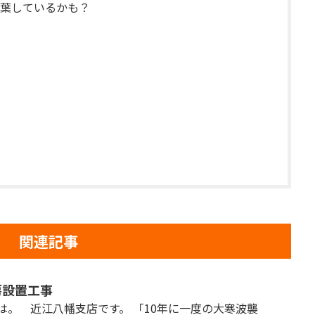
葉しているかも？
関連記事
房設置工事
は。 近江八幡支店です。 「10年に一度の大寒波襲