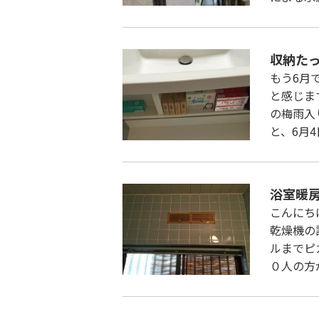
収納た
もう6月
と感じま
の梅雨入
と、6月
浴室暖
こんにち
乾燥機の
ルまでピ
０人の方