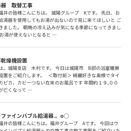
湯器 取替工事
福井の皆様こんにちは。 城陽グループ Kです。 先日、お
給湯器を使用してもお湯が出ないので見に来てほしいと ご
きました。 朝晩の冷え込みが気になる季節になってきまし
 お湯が使えないとなると …
房乾燥機設置
は。城陽支店 木村です。 今日は城陽市 B邸の浴室暖房
設置をご紹介します。 ＜取付前＞ 綺麗好きな奥様でタイ
カピカ、カビ一つない在来のお風呂です 年間約１９,００
が亡くなって …
ファインバブル給湯器.。o○
福井の皆様こんにちは。福井グループ Aです。 今回はウ
ァインバブル給湯器への交換工事の施工事例をご紹介いた