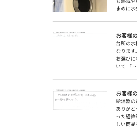
も熱気や
まめに水
お客様
台所の水
なります
お選びに
いて 「 
お客様
給湯器の
ありがと
った経緯
しい商品