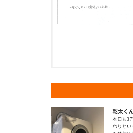
乾太く
本日も3
わりとい