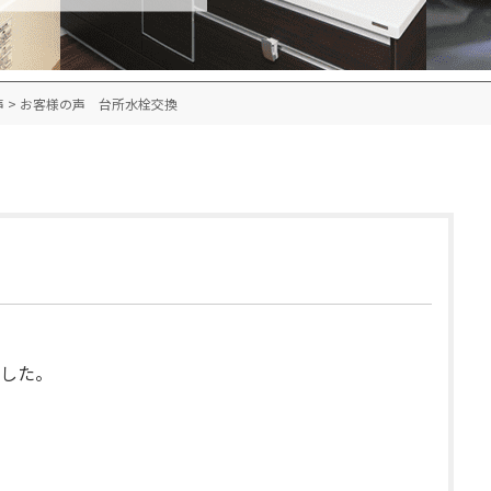
声
>
お客様の声 台所水栓交換
した。