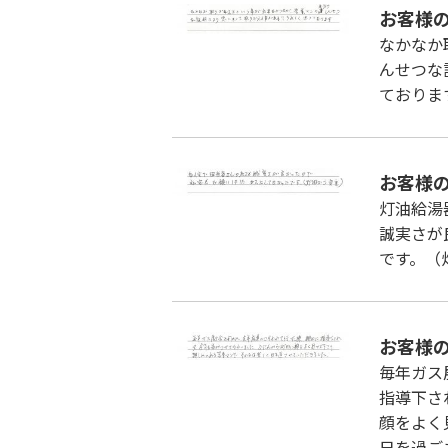
お客様
なかなか
んせつな
ておりま
お客様
灯油給湯
誠実さが
です。（
お客様
毎年ガス
指導下さ
顔をよく
日を過ご